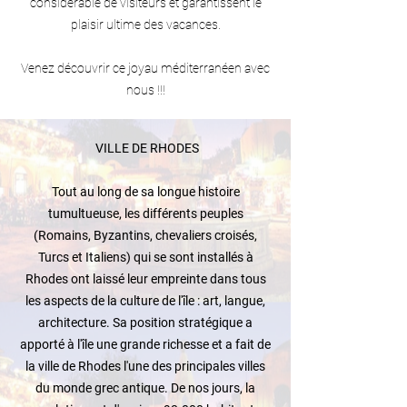
considérable de visiteurs et garantissent le
plaisir ultime des vacances.
Venez découvrir ce joyau méditerranéen avec
nous !!!
VILLE DE RHODES
Tout au long de sa longue histoire
tumultueuse, les différents peuples
(Romains, Byzantins, chevaliers croisés,
Turcs et Italiens) qui se sont installés à
Rhodes ont laissé leur empreinte dans tous
les aspects de la culture de l'île : art, langue,
architecture. Sa position stratégique a
apporté à l'île une grande richesse et a fait de
la ville de Rhodes l'une des principales villes
du monde grec antique. De nos jours, la