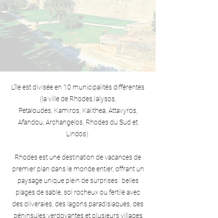
L'île est divisée en 10 municipalités différentes
(la ville de Rhodes,Ialysos,
Petaloudes, Kamiros, Kalithea, Attavyros,
Afandou, Archangelos, Rhodes du Sud et
Lindos).
Rhodes est une destination de vacances de
premier plan dans le monde entier, offrant un
paysage unique plein de surprises : belles
plages de sable, sol rocheux ou fertile avec
des oliveraies, des lagons paradisiaques, des
péninsules verdoyantes et plusieurs villages