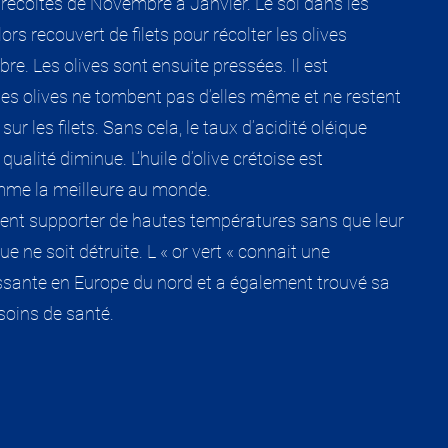
t récoltés de Novembre à Janvier. Le sol dans les
lors recouvert de filets pour récolter les olives
bre. Les olives sont ensuite pressées. Il est
les olives ne tombent pas d’elles même et ne restent
r les filets. Sans cela, le taux d’acidité oléique
ualité diminue. L’huile d’olive crétoise est
mme la meilleure au monde.
vent supporter de hautes températures sans que leur
e ne soit détruite. L « or vert « connait une
issante en Europe du nord et a également trouvé sa
soins de santé.