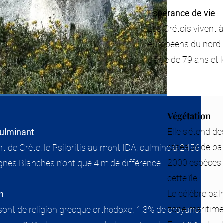
Esperance de vie
Les Crétois vivent 
européens du nord
d’âge de 79 ans et 
Végétation
Elle s’étend de
culminant
roseaux de ba
t de Crète, le Psiloritis au mont IDA, culmine à 2456 m. Le
2000 espèces 
nes Blanches n’ont que 4 m de différence.
cette île.
Le célèbre pal
n
zone maritime
sont de religion grecque orthodoxe. 1,3% de croyance