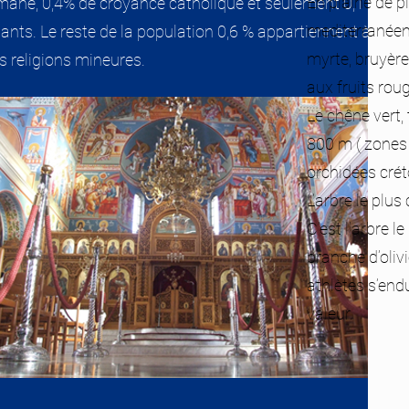
En plaine de p
ane, 0,4% de croyance catholique et seulement 0,1 % de
mediterranéenn
ants. Le reste de la population 0,6 % appartiennent à
myrte, bruyère
s religions mineures.
aux fruits roug
Le chêne vert,
800 m ( zones 
orchidées créto
L’arbre le plus c
C’est l’arbre l
branche d’olivi
athlètes s’end
valeur.