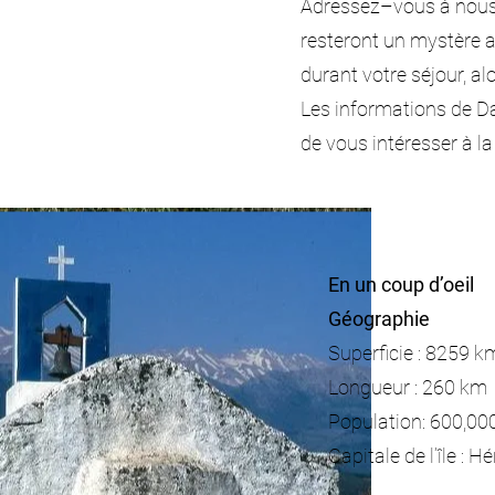
Adressez–vous à nous
resteront un mystère a
durant votre séjour, al
Les informations de Dan
de vous intéresser à la
En un coup d’oeil
Géographie
Superficie : 8259 k
Longueur : 260 km
Population: 600,00
Capitale de l’île : H