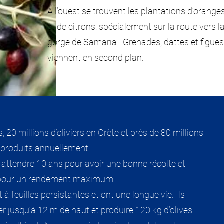
A l’ouest se trouvent les plantations d’orange
et de citrons, spécialement sur la route vers l
gorge de Samaria. Grenades, dattes et figues
viennent en second plan.
ès, 20 millions d’oliviers en Crète et près de 80 millions
le produits annuellement.
ut attendre 10 ans pour avoir une bonne récolte et
pour un rendement maximum.
 à feuilles persistantes et ont une longue vie. Ils
r jusqu’à 12 m de haut et produire 120 kg d’olives