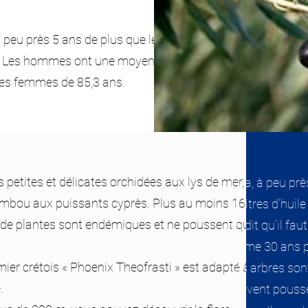
à peu près 5 ans de plus que les
. Les hommes ont une moyenne
les femmes de 85,3 ans.
s petites et délicates orchidées aux lys de mer, de
Il y a, à peu pr
mbou aux puissants cyprès. Plus au moins 160 des
s
de litres d’hui
de plantes sont endémiques et ne poussent que sur
On dit qu’il fa
même 30 ans 
mier crétois « Phoenix Theofrasti » est adapté à la
Ces arbres sont
.
peuvent pousse