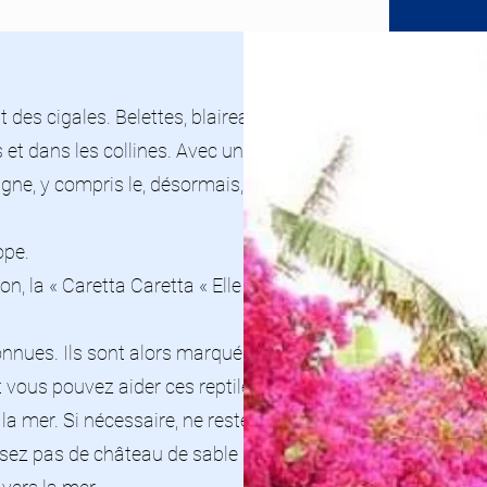
 des cigales. Belettes, blaireaux, chauves-
 et dans les collines. Avec un peu de
gne, y compris le, désormais, rare vautour
ope.
n, la « Caretta Caretta « Elle ne vit pas sur
onnues. Ils sont alors marqués et surveillés
 vous pouvez aider ces reptiles :
a mer. Si nécessaire, ne restez pas à
aissez pas de château de sable qui pourraient