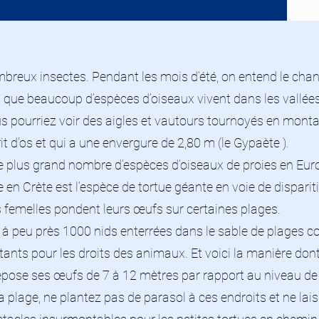
ombreux insectes. Pendant les mois d’été, on entend le chant
si que beaucoup d’espèces d’oiseaux vivent dans les vallées
s pourriez voir des aigles et vautours tournoyés en monta
it d’os et qui a une envergure de 2,80 m (le Gypaète ).
le plus grand nombre d’espèces d’oiseaux de proies en Eur
en Crète est l’espèce de tortue géante en voie de disparitio
es femelles pondent leurs œufs sur certaines plages.
 a à peu près 1000 nids enterrées dans le sable de plages c
tants pour les droits des animaux. Et voici la manière dont
épose ses œufs de 7 à 12 mètres par rapport au niveau de l
 la plage, ne plantez pas de parasol à ces endroits et ne l