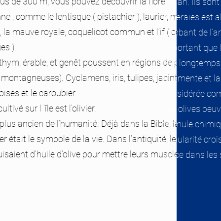
lus de 300 m, vous pouvez découvrir la flore
par an. Ils son
e , comme le lentisque ( pistachier ), laurier, menthe,
oliveraies est a
, la mauve royale, coquelicot commun et l’if ( conifère
tombant de l’ar
es ).
important que 
 thym, érable, et genêt poussent en régions de plus de
pas longtemps su
montagneuses). Cyclamens, iris, tulipes, jacinthes,
augmente et la q
ises et le caroubier.
considérée co
ultivé sur l ‘île est l’olivier.
Les olives peu
e plus ancien de l’humanité. Déjà dans la Bible, la
formule chimiqu
er était le symbole de la vie. Dans l’antiquité, les
popularité cro
uisaient d’huile d’olive pour mettre leurs muscles en
place dans les 